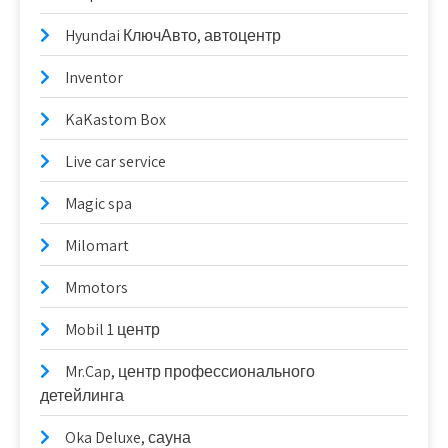
Hyundai КлючАвто, автоцентр
Inventor
KaKastom Box
Live car service
Magic spa
Milomart
Mmotors
Mobil 1 центр
Mr.Cap, центр профессионального
детейлинга
Oka Deluxe, сауна