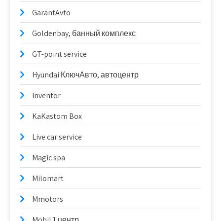
GarantAvto
Goldenbay, банный комплекс
GT-point service
Hyundai КлючАвто, автоцентр
Inventor
KaKastom Box
Live car service
Magic spa
Milomart
Mmotors
Mobil 1 центр