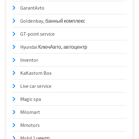
GarantAvto
Goldenbay, банный комплекс
GT-point service
Hyundai КлючАвто, автоцентр
Inventor
KaKastom Box
Live car service
Magic spa
Milomart
Mmotors
Mobil 1 центр