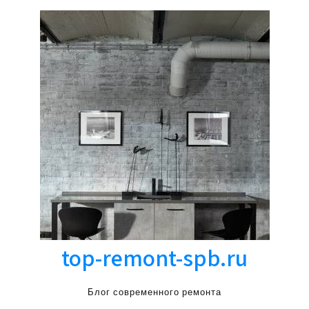
top-remont-spb.ru
Блог современного ремонта