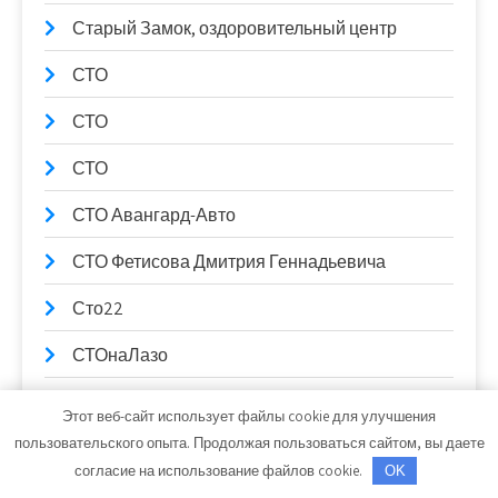
Старый Замок, оздоровительный центр
СТО
СТО
СТО
СТО Авангард-Авто
СТО Фетисова Дмитрия Геннадьевича
Сто22
СТОнаЛазо
Стоп линия, гостиничный комплекс
Этот веб-сайт использует файлы cookie для улучшения
пользовательского опыта. Продолжая пользоваться сайтом, вы даете
Сундуки. Тёплые баньки
согласие на использование файлов cookie.
OK
Тв, сауна