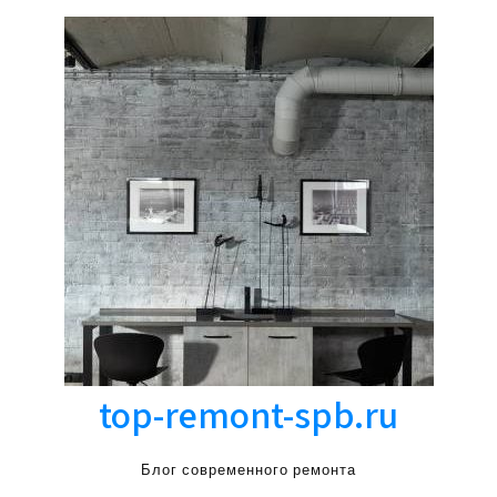
top-remont-spb.ru
Блог современного ремонта