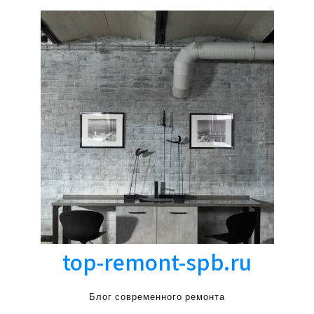
top-remont-spb.ru
Блог современного ремонта