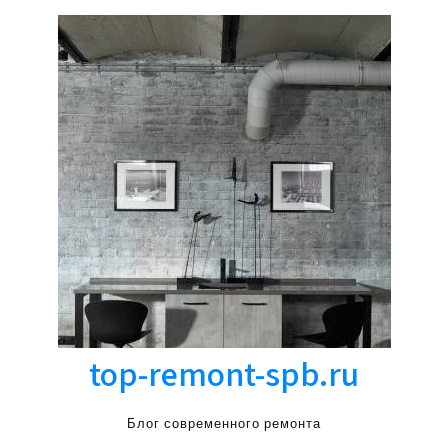
top-remont-spb.ru
Блог современного ремонта