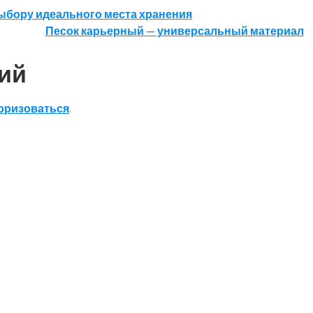
выбору идеального места хранения
Песок карьерный — универсальный материал
ий
оризоваться
.